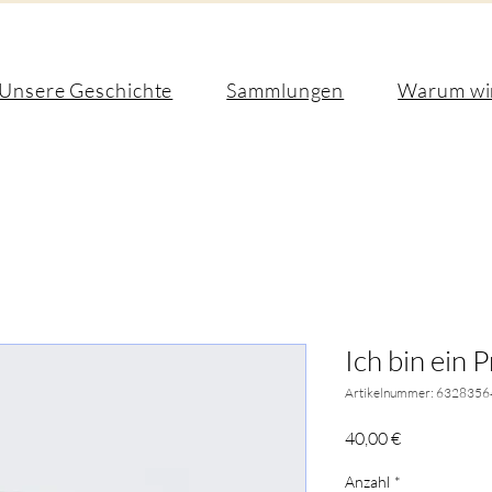
Unsere Geschichte
Sammlungen
Warum wi
Ich bin ein 
Artikelnummer: 632835
Preis
40,00 €
Anzahl
*