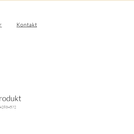
r
Kontakt
Produkt
642834572