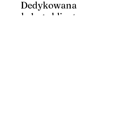
Dedykowana
obsługa klienta
Nasze podejście zorientowane na klienta
oznacza, że zawsze będziesz mieć nasze
wsparcie. Od wstępnych zapytań po pomoc
po zakupie – nasz zespół jest tutaj, aby
zapewnić niezrównaną obsługę i wskazówki.
Skontaktuj się z nami
Chcesz dowiedzieć się więcej o tym,
dlaczego firmy na całym świecie
wybierają firmę Varsha Leathers do