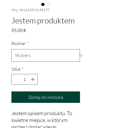
SKU: 364215376135199
Jestem produktem
Cena
85,00 €
Rozmiar
*
Sztuk
*
Dodaj do koszyka
Jestem opisem produktu. To 
świetne miejsce, w którym 
możesz dodać więcej 